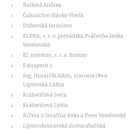
Bullová Andrea
Čaluníctvo Slávko Vierik
Dubovská Jaroslava
ELPRA, s. r. o. prevádzka Práčovňa Janka
Veselovská
El. systémy, s. r. o. Brezno
Fatrapark 2
Ing. Husarčík Albín, starosta Obce
Liptovská Lúžna
Královičová Iveta
Královičová Lýdia
Krčma u Serafína Evka a Peter Veselovský
Liptovskooravská drevorubačská